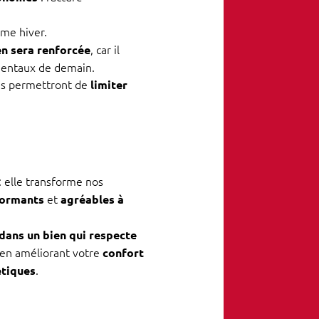
me hiver.
, car il
en sera renforcée
mentaux de demain.
és permettront de
limiter
: elle transforme nos
et
formants
agréables à
 dans un bien qui respecte
t en améliorant votre
confort
.
étiques