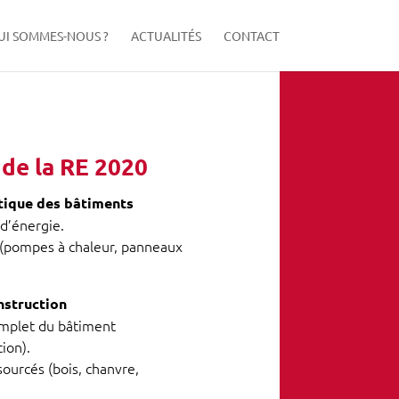
UI SOMMES-NOUS ?
ACTUALITÉS
CONTACT
 de la RE 2020
tique des bâtiments
d’énergie.
s (pompes à chaleur, panneaux
nstruction
omplet du bâtiment
ion).
ourcés (bois, chanvre,