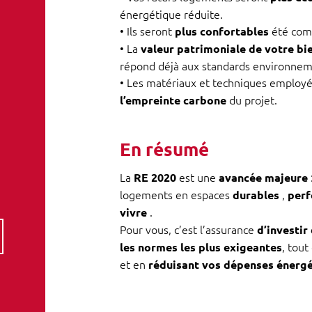
énergétique réduite.
• Ils seront
été com
plus confortables
• La
valeur patrimoniale de votre bi
répond déjà aux standards environne
• Les matériaux et techniques employ
du projet.
l’empreinte carbone
En résumé
La
est une
RE 2020
avancée majeure
logements en espaces
,
durables
per
.
vivre
Pour vous, c’est l’assurance
d’investir
, tou
les normes les plus exigeantes
et en
réduisant vos dépenses énerg